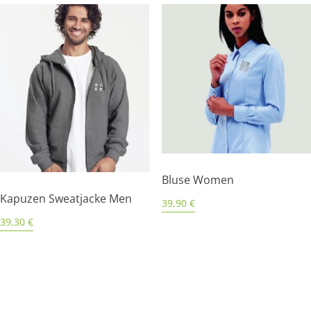
Bluse Women
Kapuzen Sweatjacke Men
39,90
€
39,30
€