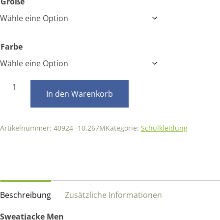
Größe
Farbe
Sweatjacke
In den Warenkorb
Men
Menge
Artikelnummer:
40924 -10.267M
Kategorie:
Schulkleidung
Beschreibung
Zusätzliche Informationen
Sweatjacke Men