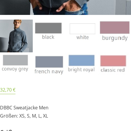
32,70
€
DBBC Sweatjacke Men
Größen: XS, S, M, L, XL