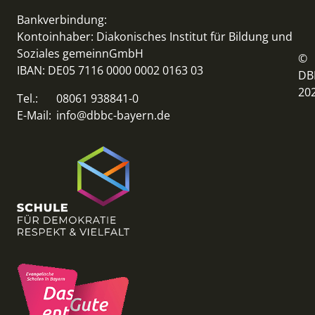
Bankverbindung:
Kontoinhaber: Diakonisches Institut für Bildung und
Soziales gemeinnGmbH
©
IBAN: DE05 7116 0000 0002 0163 03
DB
20
Tel.:
08061 938841-0
E-Mail:
info@dbbc-bayern.de