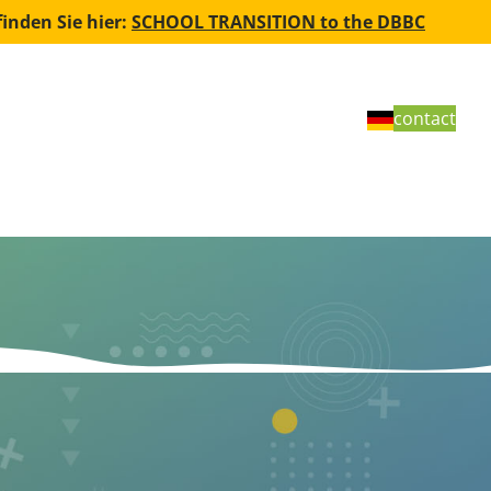
inden Sie hier:
SCHOOL TRANSITION to the DBBC
ABOUT US
INTERNAL
contact