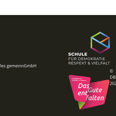
ziales gemeinnGmbH
©
DB
20