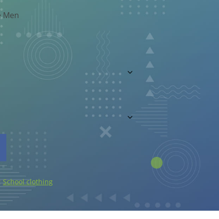
e Men
:
School clothing