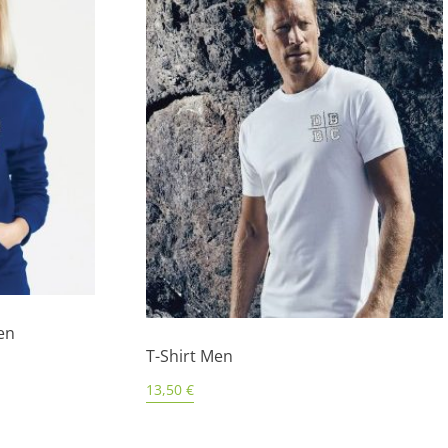
en
T-Shirt Men
13,50
€