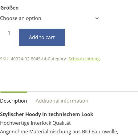
Größen
Hoody
Add to cart
Interlock
quantity
SKU:
40924-02.8045-bb
Category:
School clothing
Description
Additional information
Stylischer Hoody in technischem Look
Hochwertige Interlock Qualität
Angenehme Materialmischung aus BIO-Baumwolle,