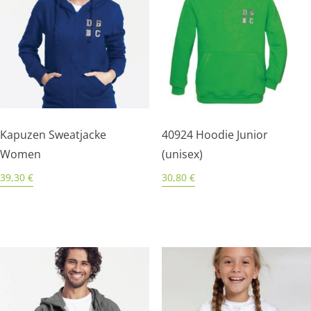
Kapuzen Sweatjacke
40924 Hoodie Junior
Women
(unisex)
39,30
€
30,80
€