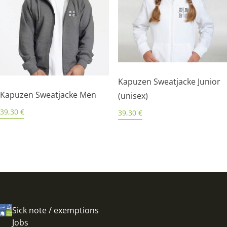
Kapuzen Sweatjacke Junior
Kapuzen Sweatjacke Men
(unisex)
39,30
€
39,30
€
Sick note / exemptions
Jobs