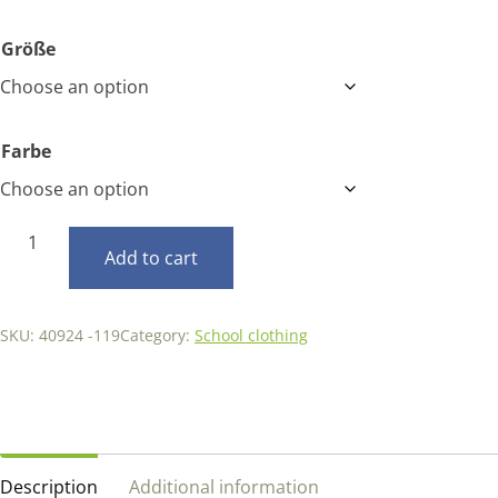
Größe
Farbe
Hemd
Add to cart
Men
quantity
SKU:
40924 -119
Category:
School clothing
Description
Additional information