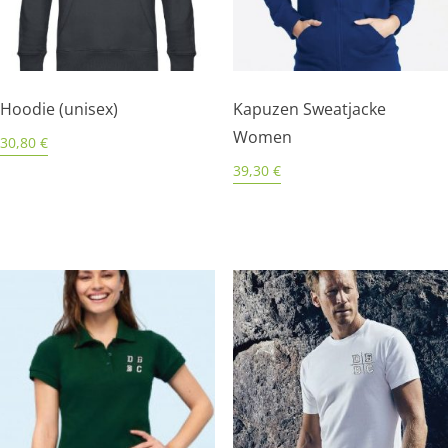
Hoodie (unisex)
Kapuzen Sweatjacke
Women
30,80
€
39,30
€