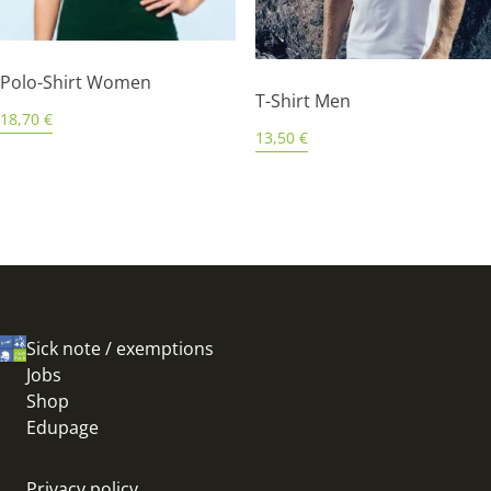
Polo-Shirt Women
T-Shirt Men
18,70
€
13,50
€
Sick note / exemptions
Jobs
Shop
Edupage
Privacy policy