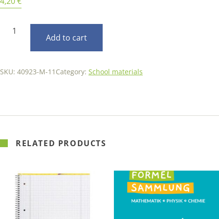
4,20
€
Periodensystem
Add to cart
der
Elemente
quantity
SKU:
40923-M-11
Category:
School materials
RELATED PRODUCTS