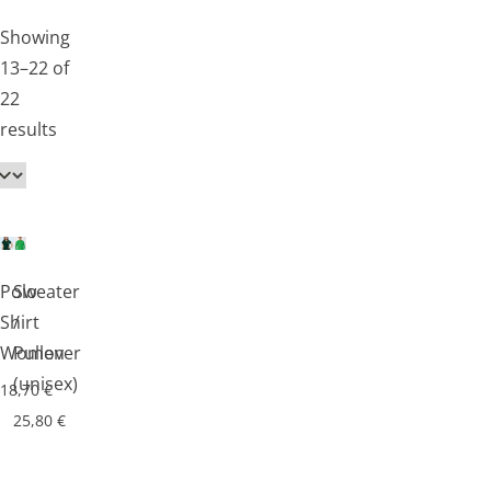
Showing
13–22 of
22
results
Polo-
Sweater
Shirt
/
Women
Pullover
(unisex)
18,70
€
25,80
€