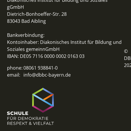
Diakonisches Institut für Bildung und Soziales
gGmbH
Dietrich-Bonhoeffer-Str. 28
83043 Bad Aibling
Bankverbindung:
Kontoinhaber: Diakonisches Institut für Bildung und
Soziales gemeinnGmbH
©
IBAN: DE05 7116 0000 0002 0163 03
DB
20
phone:
08061 938841-0
email:
info@dbbc-bayern.de