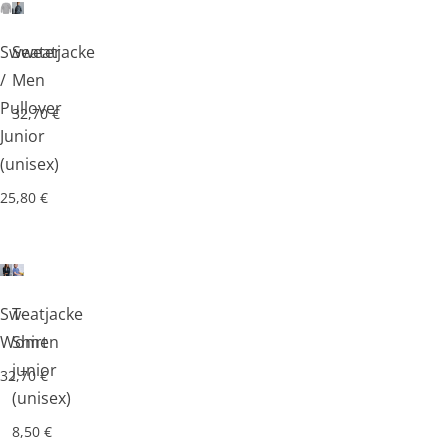
Sweater
Sweatjacke
/
Men
Pullover
32,70
€
Junior
(unisex)
25,80
€
Sweatjacke
T-
Women
Shirt
junior
32,70
€
(unisex)
8,50
€