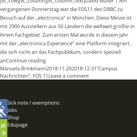
[vc_row][vc_column][vc_column_text]David Müller | Am
vergangenen Donnerstag war die FOS11 des DBBC zu
Besuch auf der „electronica“ in München. Diese Messe ist
mit 2900 Ausstellern aus 50 Ländern die weltweit größte in
ihrem Fachgebiet. Zum ersten Mal wurde in diesem Jahr
mit der „electronica Experience“ eine Platform integriert,
die sich nicht an das Fachpublikum, sondern speziell
„Besuch der Messe Electronica“
an
Continue reading
Posted by
Posted in
Manuela Brinkmann
2018-11-20
2018-12-31
"Campus
on Besuch der Messe
Nachrichten"
,
FOS 11
Leave a comment
Sick note / exemptions
Jobs
Shop
Edupage